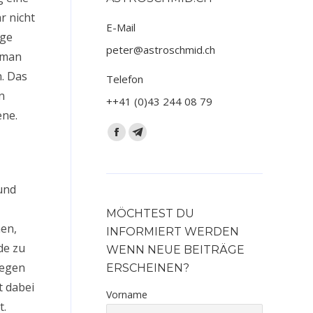
r nicht
E-Mail
ige
peter@astroschmid.ch
s man
n. Das
Telefon
n
++41 (0)43 244 08 79
ene.
Finden Sie uns auf:
Facebook
Telegram
page
page
opens
opens
und
in
in
new
new
MÖCHTEST DU
hen,
window
window
INFORMIERT WERDEN
de zu
WENN NEUE BEITRÄGE
iegen
ERSCHEINEN?
t dabei
Vorname
t.