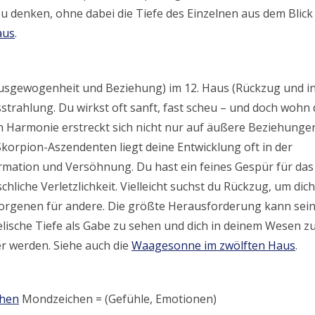
u denken, ohne dabei die Tiefe des Einzelnen aus dem Blick
aus
.
(Ausgewogenheit und Beziehung) im 12. Haus (Rückzug und i
Ausstrahlung. Du wirkst oft sanft, fast scheu – und doch wohn 
ach Harmonie erstreckt sich nicht nur auf äußere Beziehunge
korpion-Aszendenten liegt deine Entwicklung oft in der
mation und Versöhnung. Du hast ein feines Gespür für das
iche Verletzlichkeit. Vielleicht suchst du Rückzug, um dich
borgenen für andere. Die größte Herausforderung kann sein,
eelische Tiefe als Gabe zu sehen und dich in deinem Wesen z
r werden. Siehe auch die
Waagesonne im zwölften Haus
.
chen
Mondzeichen = (Gefühle, Emotionen)