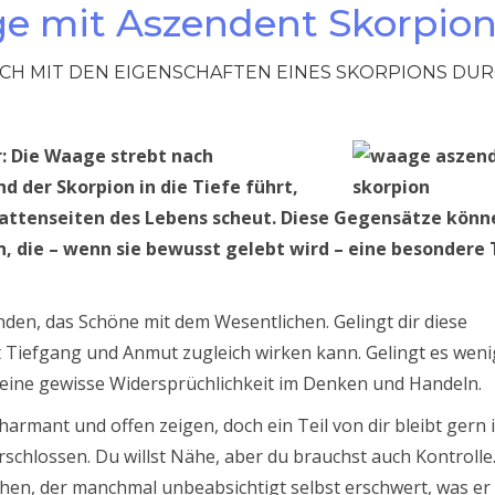
e mit Aszendent Skorpio
ICH MIT DEN EIGENSCHAFTEN EINES SKORPIONS DUR
r: Die Waage strebt nach
d der Skorpion in die Tiefe führt,
chattenseiten des Lebens scheut. Diese Gegensätze könn
, die – wenn sie bewusst gelebt wird – eine besondere 
nden, das Schöne mit dem Wesentlichen. Gelingt dir diese
 Tiefgang und Anmut zugleich wirken kann. Gelingt es weni
r eine gewisse Widersprüchlichkeit im Denken und Handeln.
armant und offen zeigen, doch ein Teil von dir bleibt gern 
erschlossen. Du willst Nähe, aber du brauchst auch Kontrolle
en, der manchmal unbeabsichtigt selbst erschwert, was er 