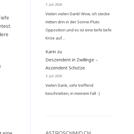
7. Juli 2026
Vielen vielen Dank! Wow, ich stecke
Tiefe
mitten drin in der Sonne-Pluto
test.
Opposition und es ist eine tiefe tiefe
dere
Krise auf…
Karin
zu
Deszendent in Zwillinge –
n
Aszendent Schütze
3. Juli 2026
Vielen Dank, sehr treffend
beschrieben, in meinem Fall : )
g eine
ASTROSCHMID.CH