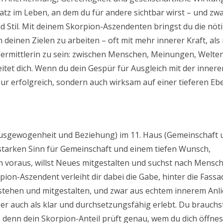
atz im Leben, an dem du für andere sichtbar wirst – und zwa
 Stil. Mit deinem Skorpion-Aszendenten bringst du die nöt
deinen Zielen zu arbeiten – oft mit mehr innerer Kraft, al
 Vermittlerin zu sein: zwischen Menschen, Meinungen, Welte
tet dich. Wenn du dein Gespür für Ausgleich mit der innere
nur erfolgreich, sondern auch wirksam auf einer tieferen Eb
(Ausgewogenheit und Beziehung) im 11. Haus (Gemeinschaft 
starken Sinn für Gemeinschaft und einem tiefen Wunsch,
n voraus, willst Neues mitgestalten und suchst nach Mensc
pion-Aszendent verleiht dir dabei die Gabe, hinter die Fassa
 verstehen und mitgestalten, und zwar aus echtem innerem Anl
ber auch als klar und durchsetzungsfähig erlebt. Du brauchs
 denn dein Skorpion-Anteil prüft genau, wem du dich öffnes