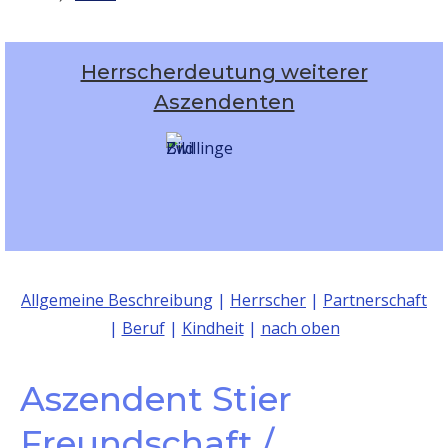
Herrscherdeutung weiterer
Aszendenten
Allgemeine Beschreibung
|
Herrscher
|
Partnerschaft
|
Beruf
|
Kindheit
|
nach oben
Aszendent Stier
Freundschaft /