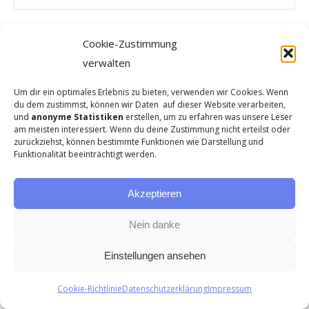
Meinen Namen, E-Mail und Website in diesem Browser speichern, bis
Cookie-Zustimmung
ich wieder kommentiere.
verwalten
Kommentar absenden
Um dir ein optimales Erlebnis zu bieten, verwenden wir Cookies. Wenn
du dem zustimmst, können wir Daten auf dieser Website verarbeiten,
Alternative:
und
anonyme Statistiken
erstellen, um zu erfahren was unsere Leser
am meisten interessiert. Wenn du deine Zustimmung nicht erteilst oder
zurückziehst, können bestimmte Funktionen wie Darstellung und
SUCHE
Funktionalität beeinträchtigt werden.
Search:
Akzeptieren
Nein danke
Einstellungen ansehen
KATEGORIEN
Cookie-Richtlinie
Datenschutzerklärung
Impressum
Kategorien