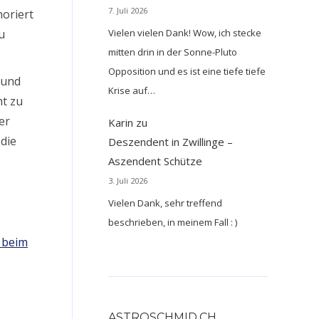
7. Juli 2026
noriert
Vielen vielen Dank! Wow, ich stecke
u
mitten drin in der Sonne-Pluto
Opposition und es ist eine tiefe tiefe
 und
Krise auf…
ht zu
er
Karin
zu
 die
Deszendent in Zwillinge –
Aszendent Schütze
3. Juli 2026
Vielen Dank, sehr treffend
beschrieben, in meinem Fall : )
 beim
ASTROSCHMID.CH