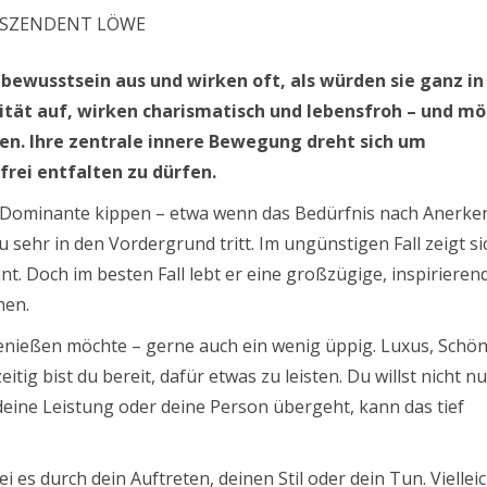
SZENDENT LÖWE
ewusstsein aus und wirken oft, als würden sie ganz in
rität auf, wirken charismatisch und lebensfroh – und m
n. Ihre zentrale innere Bewegung dreht sich um
frei entfalten zu dürfen.
ns Dominante kippen – etwa wenn das Bedürfnis nach Anerk
sehr in den Vordergrund tritt. Im ungünstigen Fall zeigt si
 Doch im besten Fall lebt er eine großzügige, inspirierend
hen.
enießen möchte – gerne auch ein wenig üppig. Luxus, Schön
zeitig bist du bereit, dafür etwas zu leisten. Du willst nicht n
deine Leistung oder deine Person übergeht, kann das tief
 es durch dein Auftreten, deinen Stil oder dein Tun. Viellei