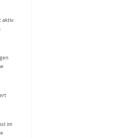
 aktiv.
s
agen
ne
ert
bst im
ne