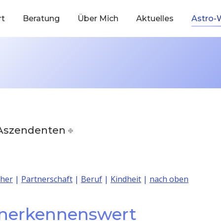
rt
Beratung
Über Mich
Aktuelles
Astro-
 Aszendenten
cher
|
Partnerschaft
|
Beruf
|
Kindheit
|
nach oben
anerkennenswert