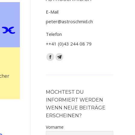
E-Mail
peter@astroschmid.ch
Telefon
++41 (0)43 244 08 79
Finden Sie uns auf:
Facebook
Telegram
page
page
icher
opens
opens
in
in
new
new
MÖCHTEST DU
window
window
INFORMIERT WERDEN
WENN NEUE BEITRÄGE
ERSCHEINEN?
Vorname