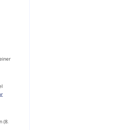
einer
el
r
 (8.