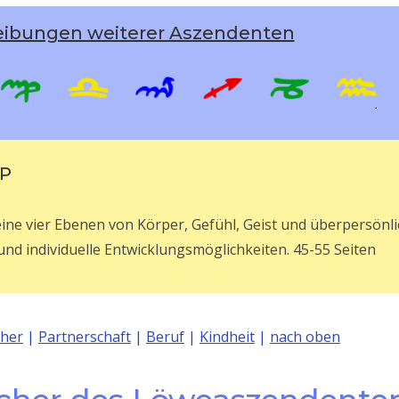
eibungen weiterer Aszendenten
EP
deine vier Ebenen von Körper, Gefühl, Geist und überpersönl
 und individuelle Entwicklungsmöglichkeiten. 45-55 Seiten
cher
|
Partnerschaft
|
Beruf
|
Kindheit
|
nach oben