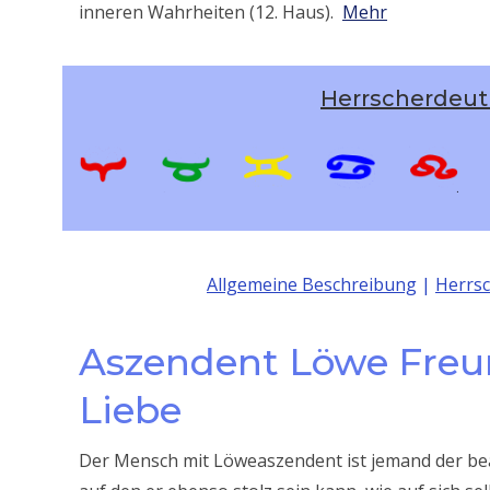
inneren Wahrheiten (12. Haus).
Mehr
Herrscherdeut
Allgemeine Beschreibung
|
Herrs
Aszendent Löwe Freun
Liebe
Der Mensch mit Löweaszendent ist jemand der beac