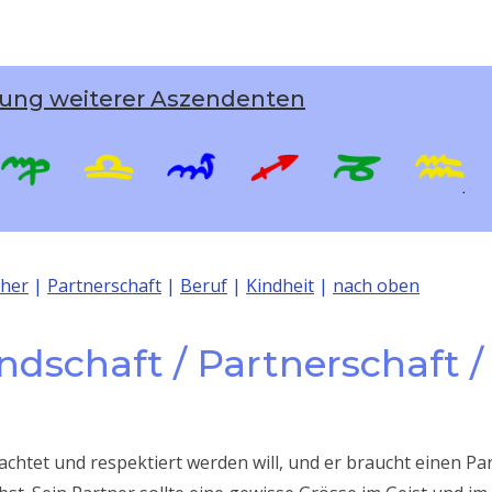
ung weiterer Aszendenten
cher
|
Partnerschaft
|
Beruf
|
Kindheit
|
nach oben
dschaft / Partnerschaft /
htet und respektiert werden will, und er braucht einen Pa