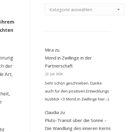
Kategorien
 ihrem
öchten
Mira
zu
ennung
Mond in Zwillinge in der
ch der
Partnerschaft
e Art,
22. Juli 2026
Sehr schön geschrieben. Danke
auch für den positiven Entwicklungs
heit,
Ausblick <3 Mond in Zwillinge hier ;-)
ur
Claudia
zu
Pluto-Transit über die Sonne –
Die Wandlung des inneren Kerns
cht