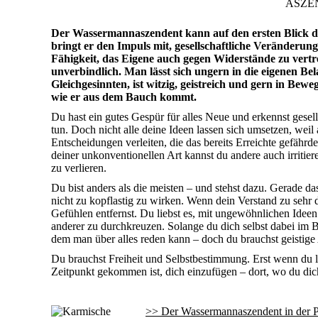
ASZE
Der Wassermannaszendent kann auf den ersten Blick dista
bringt er den Impuls mit, gesellschaftliche Veränderu
Fähigkeit, das Eigene auch gegen Widerstände zu vertre
unverbindlich. Man lässt sich ungern in die eigenen B
Gleichgesinnten, ist witzig, geistreich und gern in Be
wie er aus dem Bauch kommt.
Du hast ein gutes Gespür für alles Neue und erkennst gesell
tun. Doch nicht alle deine Ideen lassen sich umsetzen, we
Entscheidungen verleiten, die das bereits Erreichte gefährd
deiner unkonventionellen Art kannst du andere auch irritie
zu verlieren.
Du bist anders als die meisten – und stehst dazu. Gerade das 
nicht zu kopflastig zu wirken. Wenn dein Verstand zu sehr 
Gefühlen entfernst. Du liebst es, mit ungewöhnlichen Ideen
anderer zu durchkreuzen. Solange du dich selbst dabei im B
dem man über alles reden kann – doch du brauchst geistige
Du brauchst Freiheit und Selbstbestimmung. Erst wenn du 
Zeitpunkt gekommen ist, dich einzufügen – dort, wo du dich
>> Der Wassermannaszendent in der Pa