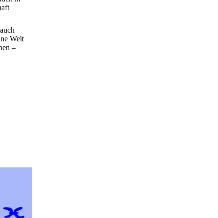
aft
 auch
ine Welt
eben –