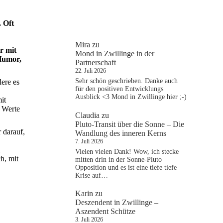
. Oft
Mira
zu
r mit
Mond in Zwillinge in der
 Humor,
Partnerschaft
22. Juli 2026
Sehr schön geschrieben. Danke auch
dere es
für den positiven Entwicklungs
Ausblick <3 Mond in Zwillinge hier ;-)
it
n Werte
Claudia
zu
Pluto-Transit über die Sonne – Die
r darauf,
Wandlung des inneren Kerns
7. Juli 2026
n
Vielen vielen Dank! Wow, ich stecke
h, mit
mitten drin in der Sonne-Pluto
Opposition und es ist eine tiefe tiefe
Krise auf…
Karin
zu
Deszendent in Zwillinge –
Aszendent Schütze
3. Juli 2026