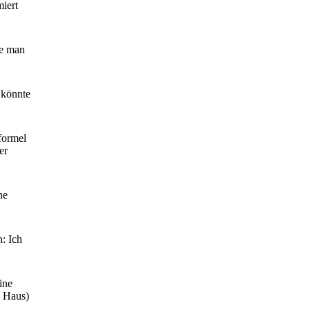
iert
te man
 könnte
formel
er
ne
: Ich
ine
. Haus)