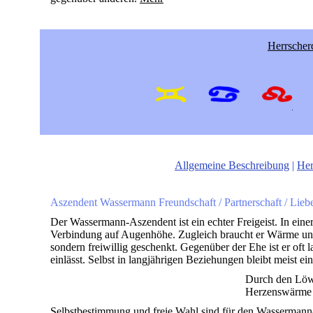
Herrscher
Allgemeine Beschreibung
|
Her
Aszendent Wassermann Freundschaft / Partnerschaft / Lieb
Der Wassermann-Aszendent ist ein echter Freigeist. In einer
Verbindung auf Augenhöhe. Zugleich braucht er Wärme und 
sondern freiwillig geschenkt. Gegenüber der Ehe ist er oft 
einlässt. Selbst in langjährigen Beziehungen bleibt meist ei
Durch den Löwe
Herzenswärme 
Selbstbestimmung und freie Wahl sind für den Wassermann-A