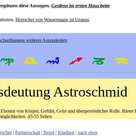
 ergänzen diese Aussagen.
Gestirne im ersten Haus beim
ationen.
Herrscher von Wassermann ist Uranus
.
chreibungen weiterer Aszendenten
r Ebenen von Körper, Gefühl, Geist und überpersönlicher Rolle. Bietet 
öglichkeiten. 45-55 Seiten
rscher
|
Partnerschaft
|
Beruf
|
Kindheit
|
nach oben