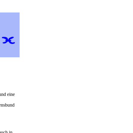
und eine
,
bensbund
auch in