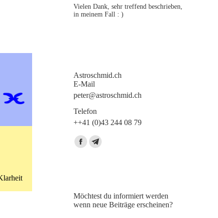
Vielen Dank, sehr treffend beschrieben,
in meinem Fall : )
Astroschmid.ch
E-Mail
peter@astroschmid.ch
Telefon
++41 (0)43 244 08 79
Finden Sie uns auf:
Facebook
Telegram
page
page
opens
opens
Klarheit
in
in
Möchtest du informiert werden
new
new
wenn neue Beiträge erscheinen?
window
window