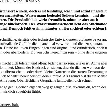
NDENT WASSERMANN
nziert wirken, doch er ist feinfühlig, wach und sozial eingestellt
ngen anzustoßen. Wassermann bedeutet Selbsterkenntnis – und die
ten. Die Persönlichkeit wirkt freundlich, mitunter aber auch
elange hineinreden. Der Wassermannaszendent liebt das Miteinande
wegung. Dennoch fehlt es ihm mitunter an Herzlichkeit oder echtem
schaftliche, geistige oder technische Entwicklungen oft lange bevor an
il aufwallende Gefühle dich manchmal verwirren und dich zu spontanen
en. Deine intuitiven Eingebungen sind originell und erfinderisch, doch m
ren oder überfordern. Du versuchst gerecht zu sein – ohne deine eigene
macht dich tolerant und offen: Jeder darf so sein, wie er ist. Achte abe
dominiert, könnte der Eindruck entstehen, dass du dich zu weit von den
 zu überraschen – oder durch kleine Narreteien die starren Erwartunge
lick behältst, bereicherst du dein Umfeld. Als Freund bist du ein Mensc
 Anregung. Oberflächliche Gespräche langweilen dich schnell.
lange genug deinen eigenen Weg gegangen bist, erkennst du, wann der
 wirklich zugehörig fühlst.
rtnerschaft.