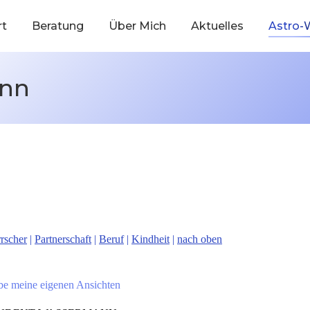
rt
Beratung
Über Mich
Aktuelles
Astro-
ann
rscher
|
Partnerschaft
|
Beruf
|
Kindheit
|
nach oben
abe meine eigenen Ansichten