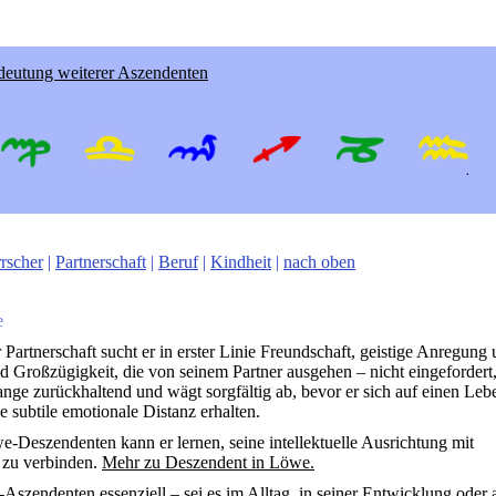
deutung weiterer Aszendenten
rscher
|
Partnerschaft
|
Beruf
|
Kindheit
|
nach oben
e
 Partnerschaft sucht er in erster Linie Freundschaft, geistige Anregung 
Großzügigkeit, die von seinem Partner ausgehen – nicht eingefordert
lange zurückhaltend und wägt sorgfältig ab, bevor er sich auf einen Le
ne subtile emotionale Distanz erhalten.
-Deszendenten kann er lernen, seine intellektuelle Ausrichtung mit
zu verbinden.
Mehr zu Deszendent in Löwe.
szendenten essenziell – sei es im Alltag, in seiner Entwicklung oder 