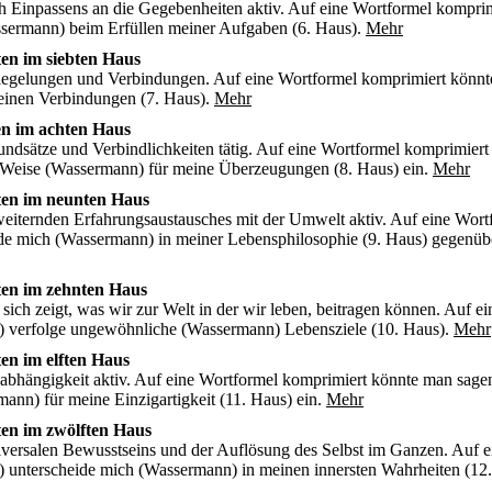
ch Einpassens an die Gegebenheiten aktiv. Auf eine Wortformel komprim
sermann) beim Erfüllen meiner Aufgaben (6. Haus).
Mehr
en im siebten Haus
Spiegelungen und Verbindungen. Auf eine Wortformel komprimiert könn
einen Verbindungen (7. Haus).
Mehr
en im achten Haus
undsätze und Verbindlichkeiten tätig. Auf eine Wortformel komprimiert
 Weise (Wassermann) für meine Überzeugungen (8. Haus) ein.
Mehr
ten im neunten Haus
weiternden Erfahrungsaustausches mit der Umwelt aktiv. Auf eine Wort
ide mich (Wassermann) in meiner Lebensphilosophie (9. Haus) gegenüb
ten im zehnten Haus
sich zeigt, was wir zur Welt in der wir leben, beitragen können. Auf ei
) verfolge ungewöhnliche (Wassermann) Lebensziele (10. Haus).
Mehr
en im elften Haus
abhängigkeit aktiv. Auf eine Wortformel komprimiert könnte man sagen
ann) für meine Einzigartigkeit (11. Haus) ein.
Mehr
en im zwölften Haus
iversalen Bewusstseins und der Auflösung des Selbst im Ganzen. Auf e
 unterscheide mich (Wassermann) in meinen innersten Wahrheiten (12