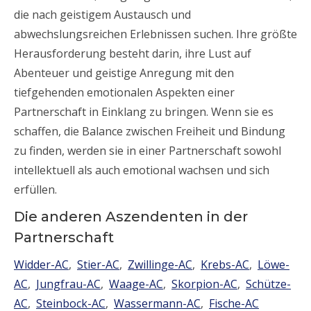
die nach geistigem Austausch und
abwechslungsreichen Erlebnissen suchen. Ihre größte
Herausforderung besteht darin, ihre Lust auf
Abenteuer und geistige Anregung mit den
tiefgehenden emotionalen Aspekten einer
Partnerschaft in Einklang zu bringen. Wenn sie es
schaffen, die Balance zwischen Freiheit und Bindung
zu finden, werden sie in einer Partnerschaft sowohl
intellektuell als auch emotional wachsen und sich
erfüllen.
Die anderen Aszendenten in der
Partnerschaft
Widder-AC
,
Stier-AC
,
Zwillinge-AC
,
Krebs-AC
,
Löwe-
AC
,
Jungfrau-AC
,
Waage-AC
,
Skorpion-AC
,
Schütze-
AC
,
Steinbock-AC
,
Wassermann-AC
,
Fische-AC