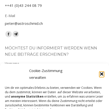
++41 (0)43 244 08 79
E-Mail
peter@astroschmid.ch
Finden Sie uns auf:
Facebook
Telegram
page
page
MÖCHTEST DU INFORMIERT WERDEN WENN
opens
opens
NEUE BEITRÄGE ERSCHEINEN?
in
in
new
new
Vorname
window
window
Cookie-Zustimmung
verwalten
Nachname
Um dir ein optimales Erlebnis zu bieten, verwenden wir Cookies. Wenn
du dem zustimmst, können wir Daten auf dieser Website verarbeiten,
und
anonyme Statistiken
erstellen, um zu erfahren was unsere Leser
E-Mail-Adresse
am meisten interessiert. Wenn du deine Zustimmung nicht erteilst oder
zurückziehst, können bestimmte Funktionen wie Darstellung und