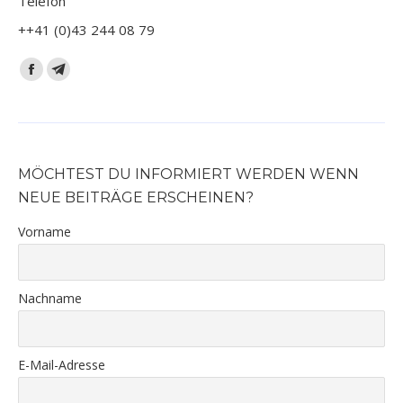
Telefon
++41 (0)43 244 08 79
Finden Sie uns auf:
Facebook
Telegram
page
page
opens
opens
in
in
new
new
MÖCHTEST DU INFORMIERT WERDEN WENN
window
window
NEUE BEITRÄGE ERSCHEINEN?
Vorname
Nachname
E-Mail-Adresse