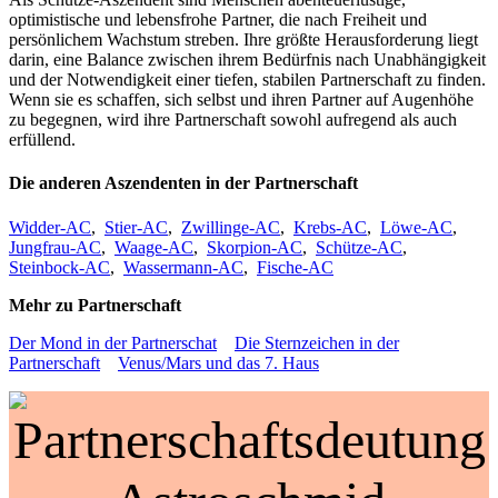
optimistische und lebensfrohe Partner, die nach Freiheit und
persönlichem Wachstum streben. Ihre größte Herausforderung liegt
darin, eine Balance zwischen ihrem Bedürfnis nach Unabhängigkeit
und der Notwendigkeit einer tiefen, stabilen Partnerschaft zu finden.
Wenn sie es schaffen, sich selbst und ihren Partner auf Augenhöhe
zu begegnen, wird ihre Partnerschaft sowohl aufregend als auch
erfüllend.
Die anderen Aszendenten in der Partnerschaft
Widder-AC
,
Stier-AC
,
Zwillinge-AC
,
Krebs-AC
,
Löwe-AC
,
Jungfrau-AC
,
Waage-AC
,
Skorpion-AC
,
Schütze-AC
,
Steinbock-AC
,
Wassermann-AC
,
Fische-AC
Mehr zu Partnerschaft
Der Mond in der Partnerschat
Die Sternzeichen in der
Partnerschaft
Venus/Mars und das 7. Haus