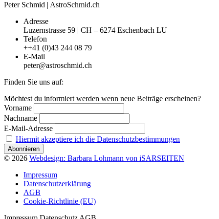
Peter Schmid | AstroSchmid.ch
Adresse
Luzernstrasse 59 | CH – 6274 Eschenbach LU
Telefon
++41 (0)43 244 08 79
E-Mail
peter@astroschmid.ch
Finden Sie uns auf:
Facebook
Telegram
Möchtest du informiert werden wenn neue Beiträge erscheinen?
page
page
Vorname
opens
opens
Nachname
in
in
E-Mail-Adresse
new
new
Hiermit akzeptiere ich die Datenschutzbestimmungen
window
window
© 2026
Webdesign: Barbara Lohmann von iSARSEITEN
Impressum
Datenschutzerklärung
AGB
Cookie-Richtlinie (EU)
Impressum Datenschutz AGB