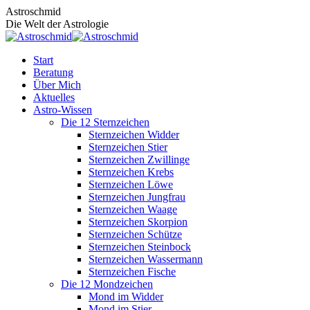
Zum
Astroschmid
Inhalt
Die Welt der Astrologie
springen
Start
Beratung
Über Mich
Aktuelles
Astro-Wissen
Die 12 Sternzeichen
Sternzeichen Widder
Sternzeichen Stier
Sternzeichen Zwillinge
Sternzeichen Krebs
Sternzeichen Löwe
Sternzeichen Jungfrau
Sternzeichen Waage
Sternzeichen Skorpion
Sternzeichen Schütze
Sternzeichen Steinbock
Sternzeichen Wassermann
Sternzeichen Fische
Die 12 Mondzeichen
Mond im Widder
Mond im Stier