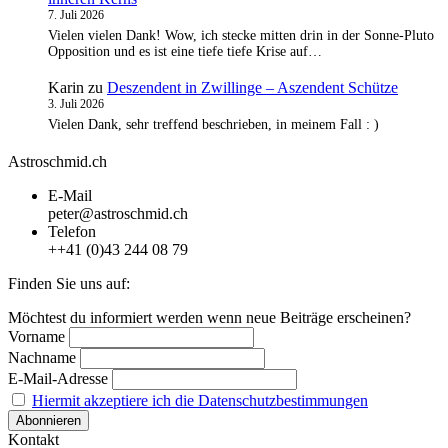
7. Juli 2026
Vielen vielen Dank! Wow, ich stecke mitten drin in der Sonne-Pluto
Opposition und es ist eine tiefe tiefe Krise auf…
Karin
zu
Deszendent in Zwillinge – Aszendent Schütze
3. Juli 2026
Vielen Dank, sehr treffend beschrieben, in meinem Fall : )
Astroschmid.ch
E-Mail
peter@astroschmid.ch
Telefon
++41 (0)43 244 08 79
Finden Sie uns auf:
Facebook
Telegram
Möchtest du informiert werden wenn neue Beiträge erscheinen?
page
page
Vorname
opens
opens
Nachname
in
in
E-Mail-Adresse
new
new
Hiermit akzeptiere ich die Datenschutzbestimmungen
window
window
Kontakt