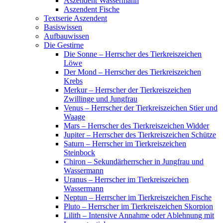
Aszendent Wassermann
Aszendent Fische
Textserie Aszendent
Basiswissen
Aufbauwissen
Die Gestirne
Die Sonne – Herrscher des Tierkreiszeichen
Löwe
Der Mond – Herrscher des Tierkreiszeichen
Krebs
Merkur – Herrscher der Tierkreiszeichen
Zwillinge und Jungfrau
Venus – Herrscher der Tierkreiszeichen Stier und
Waage
Mars – Herrscher des Tierkreiszeichen Widder
Jupiter – Herrscher des Tierkreiszeichen Schütze
Saturn – Herrscher im Tierkreiszeichen
Steinbock
Chiron – Sekundärherrscher in Jungfrau und
Wassermann
Uranus – Herrscher im Tierkreiszeichen
Wassermann
Neptun – Herrscher im Tierkreiszeichen Fische
Pluto – Herrscher im Tierkreiszeichen Skorpion
Lilith – Intensive Annahme oder Ablehnung mit