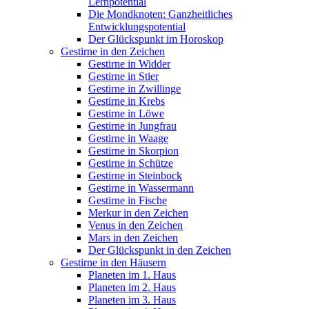
Lernpotential
Die Mondknoten: Ganzheitliches
Entwicklungspotential
Der Glückspunkt im Horoskop
Gestirne in den Zeichen
Gestirne in Widder
Gestirne in Stier
Gestirne in Zwillinge
Gestirne in Krebs
Gestirne in Löwe
Gestirne in Jungfrau
Gestirne in Waage
Gestirne in Skorpion
Gestirne in Schütze
Gestirne in Steinbock
Gestirne in Wassermann
Gestirne in Fische
Merkur in den Zeichen
Venus in den Zeichen
Mars in den Zeichen
Der Glückspunkt in den Zeichen
Gestirne in den Häusern
Planeten im 1. Haus
Planeten im 2. Haus
Planeten im 3. Haus