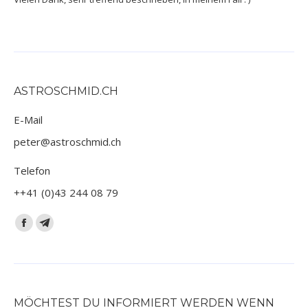
ASTROSCHMID.CH
E-Mail
peter@astroschmid.ch
Telefon
++41 (0)43 244 08 79
Finden Sie uns auf:
Facebook
Telegram
page
page
opens
opens
in
in
new
new
MÖCHTEST DU INFORMIERT WERDEN WENN