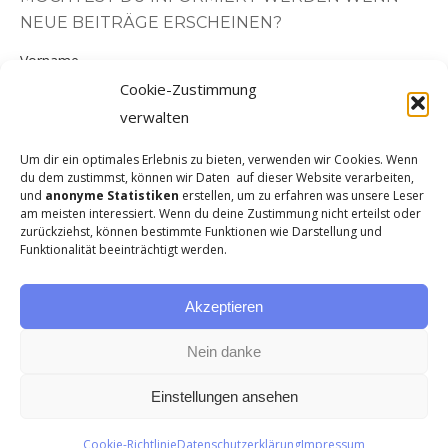
opens
opens
NEUE BEITRÄGE ERSCHEINEN?
in
in
new
new
Vorname
window
window
Cookie-Zustimmung
verwalten
Nachname
Um dir ein optimales Erlebnis zu bieten, verwenden wir Cookies. Wenn
du dem zustimmst, können wir Daten auf dieser Website verarbeiten,
und
anonyme Statistiken
erstellen, um zu erfahren was unsere Leser
E-Mail-Adresse
am meisten interessiert. Wenn du deine Zustimmung nicht erteilst oder
zurückziehst, können bestimmte Funktionen wie Darstellung und
Funktionalität beeinträchtigt werden.
Hiermit akzeptiere ich die Datenschutzbestimmungen
Akzeptieren
Nein danke
Einstellungen ansehen
© 2026
Webdesign: Barbara Lohmann von iSARSEITEN
Cookie-Richtlinie
Datenschutzerklärung
Impressum