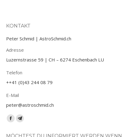
KONTAKT
Peter Schmid | AstroSchmid.ch
Adresse
Luzernstrasse 59 | CH – 6274 Eschenbach LU
Telefon
++41 (0)43 244 08 79
E-Mail
peter@astroschmid.ch
Finden Sie uns auf:
Facebook
Telegram
page
page
MÖCHTEST DU INFORMIERT WERDEN WENN