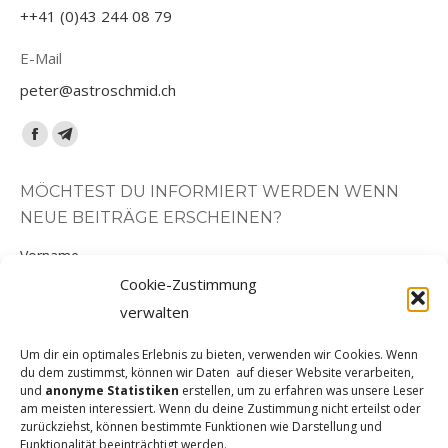
++41 (0)43 244 08 79
E-Mail
peter@astroschmid.ch
Finden Sie uns auf:
Facebook
Telegram
page
page
MÖCHTEST DU INFORMIERT WERDEN WENN
opens
opens
NEUE BEITRÄGE ERSCHEINEN?
in
in
new
new
Vorname
window
window
Cookie-Zustimmung
verwalten
Nachname
Um dir ein optimales Erlebnis zu bieten, verwenden wir Cookies. Wenn
du dem zustimmst, können wir Daten auf dieser Website verarbeiten,
und
anonyme Statistiken
erstellen, um zu erfahren was unsere Leser
E-Mail-Adresse
am meisten interessiert. Wenn du deine Zustimmung nicht erteilst oder
zurückziehst, können bestimmte Funktionen wie Darstellung und
Funktionalität beeinträchtigt werden.