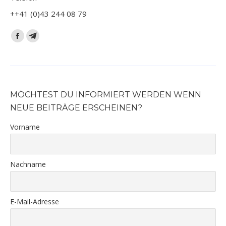
++41 (0)43 244 08 79
Finden Sie uns auf:
Facebook
Telegram
page
page
opens
opens
in
in
new
new
MÖCHTEST DU INFORMIERT WERDEN WENN
window
window
NEUE BEITRÄGE ERSCHEINEN?
Vorname
Nachname
E-Mail-Adresse