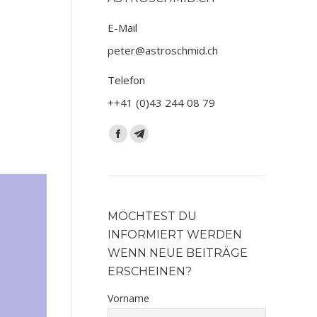
E-Mail
peter@astroschmid.ch
Telefon
++41 (0)43 244 08 79
Finden Sie uns auf:
Facebook
Telegram
page
page
opens
opens
in
in
new
new
MÖCHTEST DU
window
window
INFORMIERT WERDEN
WENN NEUE BEITRÄGE
ERSCHEINEN?
Vorname