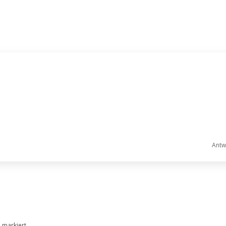
Antw
*
markiert.