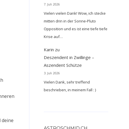
7. Juli 2026
Vielen vielen Dank! Wow, ich stecke
mitten drin in der Sonne-Pluto
Opposition und es ist eine tiefe tiefe
Krise auf…
Karin
zu
Deszendent in Zwillinge –
Aszendent Schütze
3. Juli 2026
ch
Vielen Dank, sehr treffend
beschrieben, in meinem Fall : )
inneren
 deine
ASTROSCHMID.CH