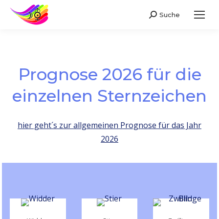
Suche
Search:
Prognose 2026 für die
einzelnen Sternzeichen
hier geht´s zur allgemeinen Prognose für das Jahr
2026