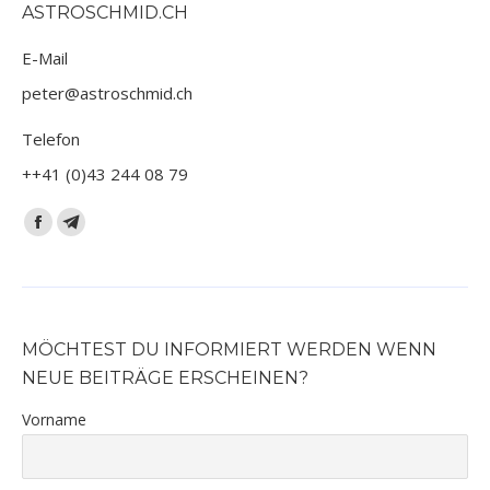
ASTROSCHMID.CH
E-Mail
peter@astroschmid.ch
Telefon
++41 (0)43 244 08 79
Finden Sie uns auf:
Facebook
Telegram
page
page
opens
opens
in
in
new
new
MÖCHTEST DU INFORMIERT WERDEN WENN
window
window
NEUE BEITRÄGE ERSCHEINEN?
Vorname