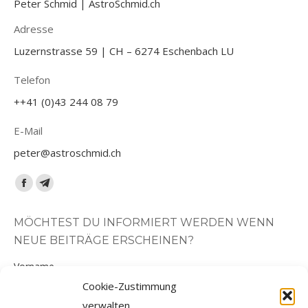
Peter Schmid | AstroSchmid.ch
Adresse
Luzernstrasse 59 | CH – 6274 Eschenbach LU
Telefon
++41 (0)43 244 08 79
E-Mail
peter@astroschmid.ch
Finden Sie uns auf:
Facebook
Telegram
page
page
MÖCHTEST DU INFORMIERT WERDEN WENN
opens
opens
NEUE BEITRÄGE ERSCHEINEN?
in
in
new
new
Vorname
window
window
Cookie-Zustimmung
verwalten