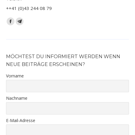
++41 (0)43 244 08 79
Finden Sie uns auf:
Facebook
Telegram
page
page
opens
opens
in
in
new
new
MÖCHTEST DU INFORMIERT WERDEN WENN
window
window
NEUE BEITRÄGE ERSCHEINEN?
Vorname
Nachname
E-Mail-Adresse