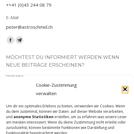
++41 (0)43 244 08 79
E-Mail
peter@astroschmid.ch
Finden Sie uns auf:
Facebook
Telegram
page
page
MÖCHTEST DU INFORMIERT WERDEN WENN
opens
opens
NEUE BEITRÄGE ERSCHEINEN?
in
in
new
new
Vorname
window
window
Cookie-Zustimmung
verwalten
Nachname
Um dir ein optimales Erlebnis zu bieten, verwenden wir Cookies. Wenn
du dem zustimmst, können wir Daten auf dieser Website verarbeiten,
und
anonyme Statistiken
erstellen, um zu erfahren was unsere Leser
E-Mail-Adresse
am meisten interessiert. Wenn du deine Zustimmung nicht erteilst oder
zurückziehst, können bestimmte Funktionen wie Darstellung und
Funktionalität beeinträchtigt werden.