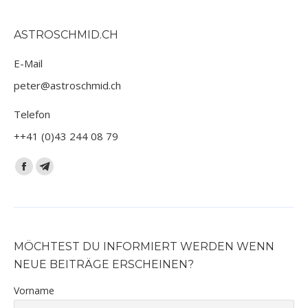
ASTROSCHMID.CH
E-Mail
peter@astroschmid.ch
Telefon
++41 (0)43 244 08 79
Finden Sie uns auf:
Facebook
Telegram
page
page
opens
opens
in
in
new
new
MÖCHTEST DU INFORMIERT WERDEN WENN
window
window
NEUE BEITRÄGE ERSCHEINEN?
Vorname