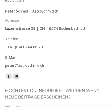
KONTAKT
Peter Schmid | AstroSchmid.ch
Adresse
Luzernstrasse 59 | CH – 6274 Eschenbach LU
Telefon
++41 (0)43 244 08 79
E-Mail
peter@astroschmid.ch
Finden Sie uns auf:
Facebook
Telegram
page
page
MÖCHTEST DU INFORMIERT WERDEN WENN
opens
opens
NEUE BEITRÄGE ERSCHEINEN?
in
in
new
new
Vorname
window
window